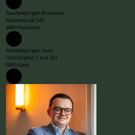
Raadplegingen Roeselare
Kwadestraat 149
8800 Roeselare
Raadplegingen Gent
Oktrooiplein 1 bus 201
9000 Gent