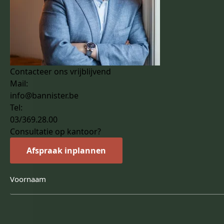
Contacteer ons vrijblijvend
Mail:
info@bannister.be
Tel:
03/369.28.00
Consultatie op kantoor?
Afspraak inplannen
Voornaam