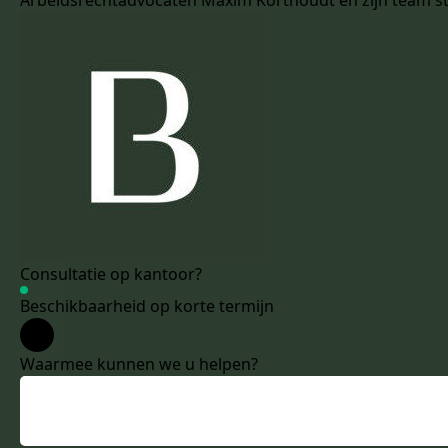
Arbeidsrechtadvocaten Maxim Korthoudt en zijn team sta
Consultatie op kantoor?
Beschikbaarheid op korte termijn
Waarmee kunnen we u helpen?