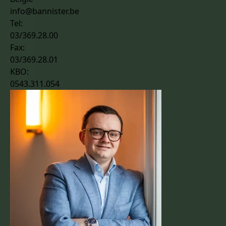
info@bannister.be
Tel:
03/369.28.00
Fax:
03/369.28.01
KBO:
0543.311.054