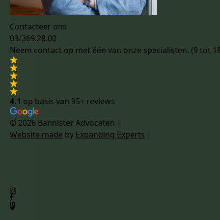
Contacteer ons
03/369.28.00
Neem contact op met één van onze specialisten. (9 tot 1
4.1
op basis van
95+ reviews
© 2026 Bannister Advocaten
|
Website made
by
Expanding Experts
|