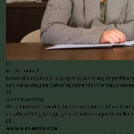
01
Eerste contact
Je neemt contact met ons op met een vraag of probleem. 
aan welke documenten of bijkomende informatie we no
02
Grondig overleg
We plannen een overleg, bij ons op kantoor of via Team
situatie volledig te begrijpen, de juiste vragen te stelle
03
Analyse en eerste actie