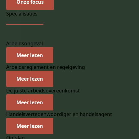
Onze focus
Specialisaties
Arbeidsongeval
Meer lezen
Arbeidsreglement en regelgeving
Meer lezen
De juiste arbeidsovereenkomst
Meer lezen
Handelsvertegenwoordiger en handelsagent
Meer lezen
Ontslag