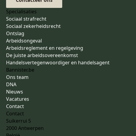
Contacteer ons
Specialisaties
Sociaal strafrecht
Sociaal zekerheidsrecht
Ontslag
Arbeidsongeval
Arbeidsreglement en regelgeving
De juiste arbeidsovereenkomst
Handelsvertegenwoordiger en handelsagent
Bannister.be
Ons team
DNA
Nieuws
Vacatures
Contact
Contact
Suikerrui 5
2000 Antwerpen
België