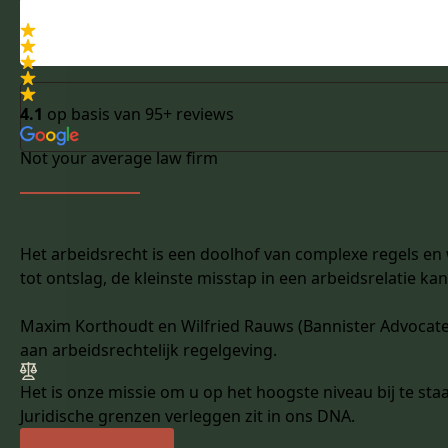
4.1
op basis van
95+ reviews
Not your average law firm
Het arbeidsrecht is een doolhof van complexe regels e
tot ontslag, de kleinste misstap in een arbeidsrelatie ka
Maxim Korthoudt en Wilfried Rauws (Bannister Advocate
aan arbeidsrechtelijk regelgeving.
Het is onze missie om u op het hoogste niveau bij te sta
Juridische grenzen verleggen zit in ons DNA.