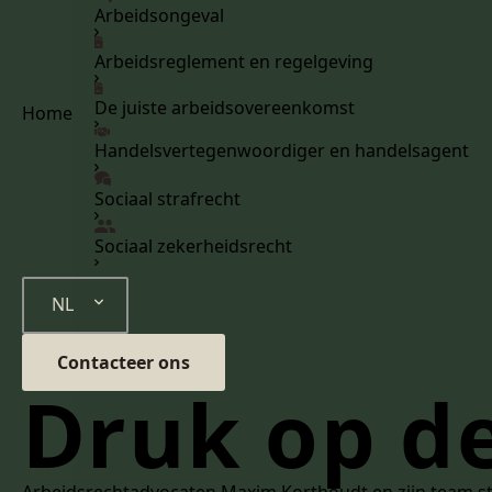
Arbeidsongeval
Arbeidsreglement en regelgeving
De juiste arbeidsovereenkomst
Home
Handelsvertegenwoordiger en handelsagent
Sociaal strafrecht
Sociaal zekerheidsrecht
NL
Contacteer ons
Druk op de