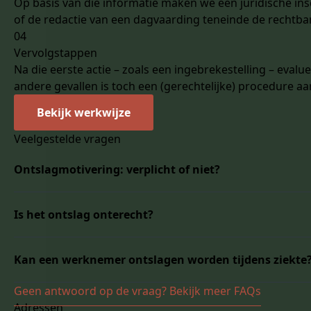
Op basis van die informatie maken we een juridische insch
of de redactie van een dagvaarding teneinde de rechtban
04
Vervolgstappen
Na die eerste actie – zoals een ingebrekestelling – eva
andere gevallen is toch een (gerechtelijke) procedure a
Bekijk werkwijze
Veelgestelde vragen
Ontslagmotivering: verplicht of niet?
Is het ontslag gegeven om gegronde redenen of niet? Een
Is het ontslag onterecht?
het ontslag vrij te geven?
In principe is een werkgever door de wet niet verplich
Sinds 1 april 2014 is de collectieve arbeidsovereenkoms
aangetekende brief opvragen bij de werkgever. Deze v
Kan een werknemer ontslagen worden tijdens ziekte
kennelijk onredelijk ontslag is het ontslag van een wer
arbeidsovereenkomst.
gelinkt is aan de noodwendigheden van de onderneming. 
De werkgever zal binnen de twee maanden na ontvangst 
Een van de belangrijkste misverstanden binnen het onts
Geen antwoord op de vraag? Bekijk meer FAQs
onredelijk ontslag geldt alleen voor arbeidsovereenkom
dan zal de werkgever een boete moeten betalen van 2 w
Dit is niet correct.
Adressen