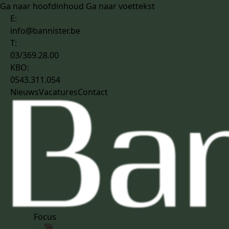
Ga naar hoofdinhoud
Ga naar voettekst
E:
info@bannister.be
T:
03/369.28.00
KBO:
0543.311.054
Nieuws
Vacatures
Contact
Focus