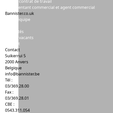
Le bon contrat de travail
Représentant commercial et agent commercial
Bannister.co.uk
Notre équipe
ADN
Actualités
Postes vacants
Contact
Contact
Suikerrui 5
2000 Anvers
Belgique
info@bannister.be
Tél :
03/369.28.00
Fax :
03/369.28.01
CBE :
0543.311.054