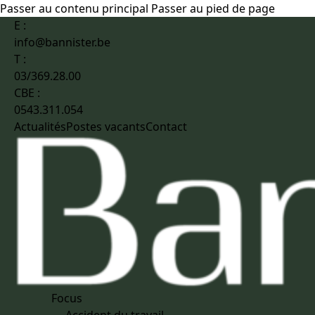
Passer au contenu principal
Passer au pied de page
E :
info@bannister.be
T :
03/369.28.00
CBE :
0543.311.054
Actualités
Postes vacants
Contact
Focus
Accident du travail