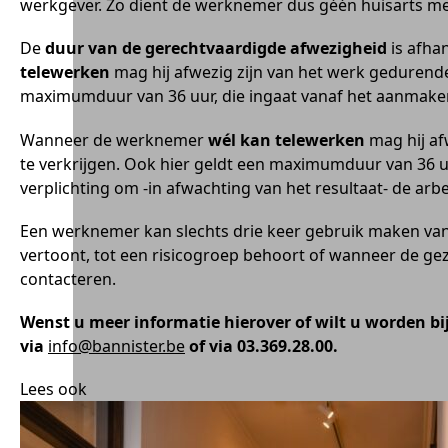
werkgever. Zo dient de werknemer dus géén huisarts mee
De
duur van de gerechtvaardigde afwezigheid
is afha
telewerken
mag hij afwezig zijn van het werk gedurende d
maximumduur van 36 uur, die ingaat vanaf het aanmaken 
Wanneer de werknemer
wél kan telewerken
mag hij af
te verkrijgen. Ook hier geldt een maximumduur van 36 uur
verplichting om -in afwachting van het resultaat- de arb
Een werknemer kan slechts drie keer gebruik maken va
vertoont, tot een risicogroep behoort of wanneer de gezo
contacteren.
Wenst u meer informatie hierover of wilt u worden b
via
info@bannister.be
of via 03.369.28.00.
Lees ook