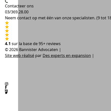
Contacteer ons
03/369.28.00
Neem contact op met één van onze specialisten. (9 tot 1
4.1
sur la base de
95+ reviews
© 2026 Bannister Advocaten
|
Site web réalisé
par
Des experts en expansion
|