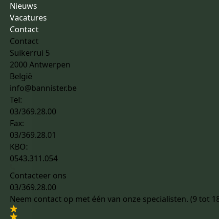
Nieuws
Vacatures
Contact
Contact
Suikerrui 5
2000 Antwerpen
België
info@bannister.be
Tel:
03/369.28.00
Fax:
03/369.28.01
KBO:
0543.311.054
Contacteer ons
03/369.28.00
Neem contact op met één van onze specialisten. (9 tot 1