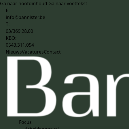
Ga naar hoofdinhoud
Ga naar voettekst
E:
info@bannister.be
T:
03/369.28.00
KBO:
0543.311.054
Nieuws
Vacatures
Contact
Focus
Arbeidsongeval