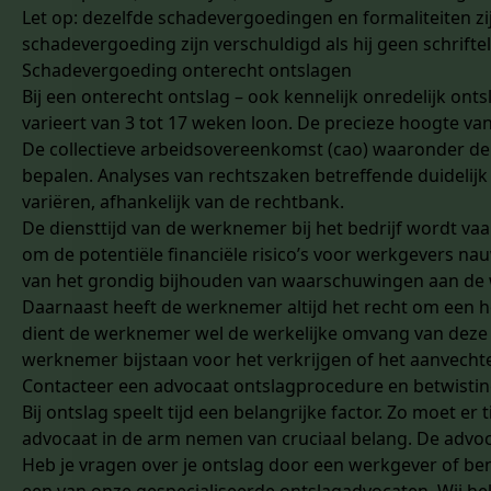
Let op: dezelfde schadevergoedingen en formaliteiten zij
schadevergoeding zijn verschuldigd als hij geen schrif
Schadevergoeding onterecht ontslagen
Bij een onterecht ontslag – ook kennelijk onredelijk o
varieert van 3 tot 17 weken loon. De precieze hoogte va
De
collectieve arbeidsovereenkomst (cao)
waaronder de 
bepalen. Analyses van rechtszaken betreffende duidelij
variëren, afhankelijk van de rechtbank.
De diensttijd van de werknemer bij het bedrijf wordt v
om de potentiële financiële risico’s voor werkgevers nau
van het grondig bijhouden van waarschuwingen aan de
Daarnaast heeft de werknemer altijd het recht om een h
dient de werknemer wel de werkelijke omvang van deze 
werknemer bijstaan voor het verkrijgen of het aanvech
Contacteer een advocaat ontslagprocedure en betwistin
Bij ontslag speelt tijd een belangrijke factor. Zo moet e
advocaat in de arm nemen van cruciaal belang. De advoc
Heb je vragen over je ontslag door een werkgever of be