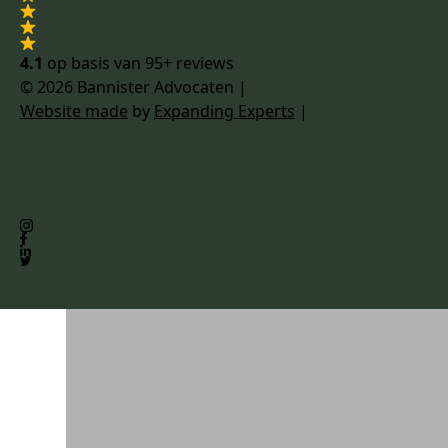
4.1
op basis van
95+ reviews
© 2026 Bannister Advocaten
|
Website made
by
Expanding Experts
|