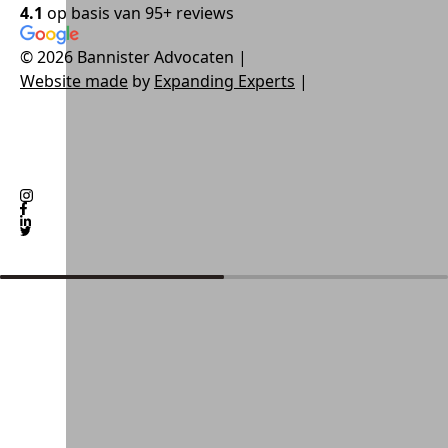
4.1
op basis van
95+ reviews
© 2026 Bannister Advocaten
|
Website made
by
Expanding Experts
|