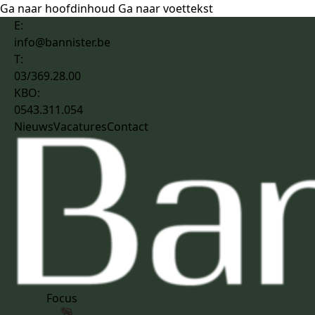
Ga naar hoofdinhoud
Ga naar voettekst
E:
info@bannister.be
T:
03/369.28.00
KBO:
0543.311.054
Nieuws
Vacatures
Contact
Focus