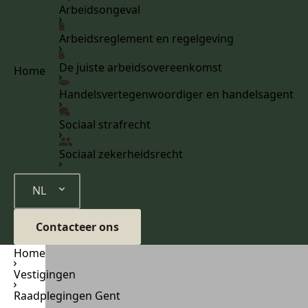
Arbeidsongeval
Arbeidsreglement en regelgeving
De juiste arbeidsovereenkomst
Home
Handelsvertegenwoordiger en handelsagent
Sociaal strafrecht
Sociaal zekerheidsrecht
NL
Contacteer ons
Home
Vestigingen
Raadplegingen Gent