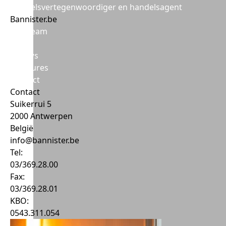
Handelsvertegenwoordiger en handelsagent
Bannister.be
Ons team
DNA
Nieuws
Vacatures
Contact
Contact
Suikerrui 5
2000 Antwerpen
België
info@bannister.be
Tel:
03/369.28.00
Fax:
03/369.28.01
KBO:
0543.311.054